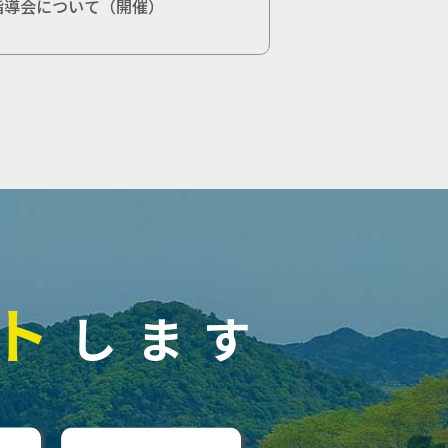
指導会について（開催）
ト
します