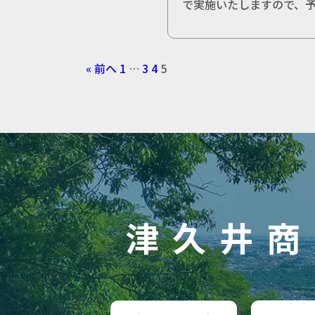
で実施いたしますので、予
« 前へ
1
…
3
4
5
津久井商