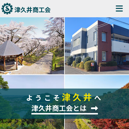
津久井商工会
津久井
ようこそ
へ
津久井商工会とは