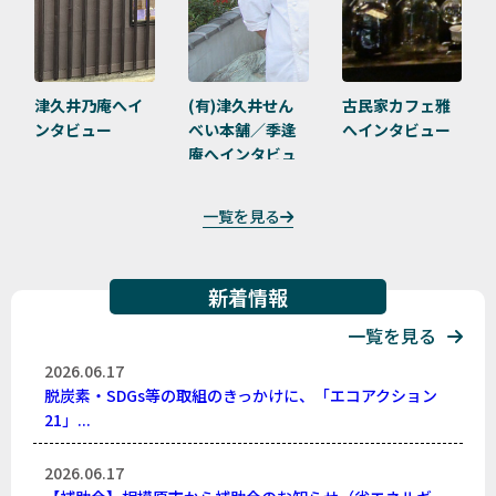
津久井乃庵へイ
(有)津久井せん
古民家カフェ雅
ンタビュー
べい本舗／季逢
へインタビュー
庵へインタビュ
ー
一覧を見る
新着情報
一覧を見る
2026.06.17
脱炭素・SDGs等の取組のきっかけに、「エコアクション
21」...
2026.06.17