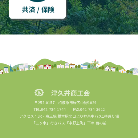
津久井商工会
〒252-0157 相模原市緑区中野1029
TEL.042-784-1744 FAX.042-784-3622
アクセス：JR・京王線 橋本駅北口より神奈中バス1番乗り場
「三ヶ木」行きバス「中野上町」下車 目の前