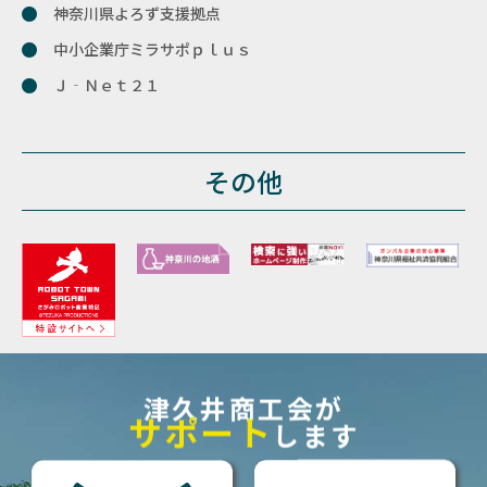
神奈川県よろず支援拠点
中小企業庁ミラサポｐｌｕｓ
Ｊ‐Ｎｅｔ２１
その他
津久井商工会が
サポート
します