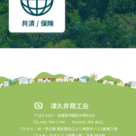
津久井商工会
〒252-0157 相模原市緑区中野1029
TEL.042-784-1744 FAX.042-784-3622
アクセス：JR・京王線 橋本駅北口より神奈中バス1番乗り場
「三ヶ木」行きバス「中野上町」下車 目の前